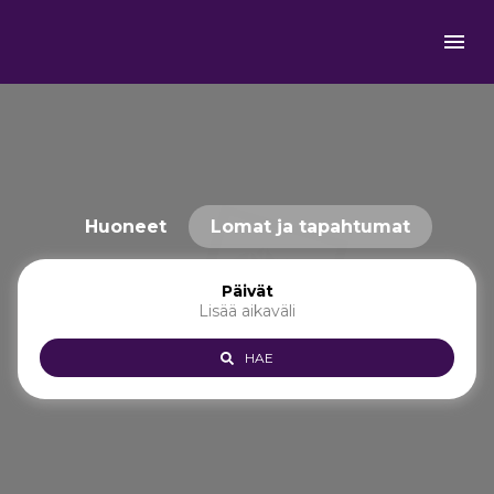
Huoneet
Lomat ja tapahtumat
Päivät
Lisää aikaväli
HAE